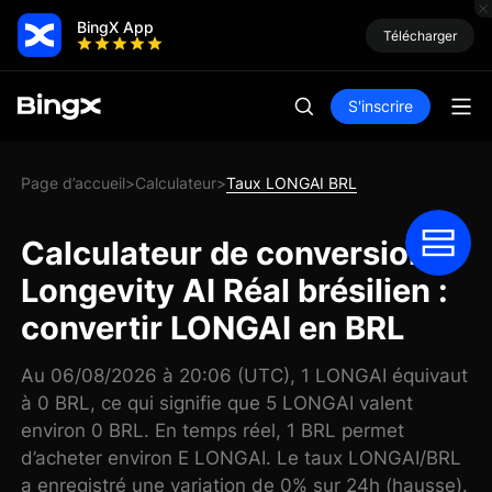
BingX App
Télécharger
S'inscrire
Page d’accueil
Calculateur
Taux LONGAI BRL
>
>
Calculateur de conversion
Longevity AI Réal brésilien :
convertir LONGAI en BRL
Au 06/08/2026 à 20:06 (UTC), 1 LONGAI équivaut
à 0 BRL, ce qui signifie que 5 LONGAI valent
environ 0 BRL. En temps réel, 1 BRL permet
d’acheter environ E LONGAI. Le taux LONGAI/BRL
a enregistré une variation de 0% sur 24h (hausse).