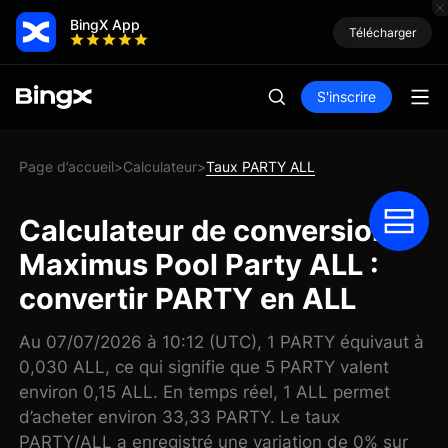
BingX App
Télécharger
S'inscrire
Page d’accueil
Calculateur
Taux PARTY ALL
>
>
Calculateur de conversion
Maximus Pool Party ALL :
convertir PARTY en ALL
Au 07/07/2026 à 10:12 (UTC), 1 PARTY équivaut à
0,030 ALL, ce qui signifie que 5 PARTY valent
environ 0,15 ALL. En temps réel, 1 ALL permet
d’acheter environ 33,33 PARTY. Le taux
PARTY/ALL a enregistré une variation de 0% sur