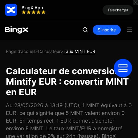
BingX App
Télécharger
S'inscrire
Page d’accueil
Calculateur
Taux MINT EUR
>
>
Calculateur de conversion
Mintify EUR : convertir MINT
en EUR
Au 28/05/2026 à 13:19 (UTC), 1 MINT équivaut à 0
EUR, ce qui signifie que 5 MINT valent environ 0
EUR. En temps réel, 1 EUR permet d’acheter
environ E MINT. Le taux MINT/EUR a enregistré
une variation de 0% sur 24h (hausse). BingX