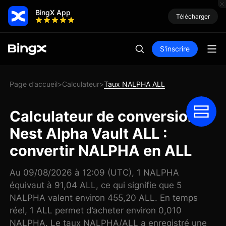
BingX App
Télécharger
S'inscrire
Page d’accueil
Calculateur
Taux NALPHA ALL
>
>
Calculateur de conversion
Nest Alpha Vault ALL :
convertir NALPHA en ALL
Au 09/08/2026 à 12:09 (UTC), 1 NALPHA
équivaut à 91,04 ALL, ce qui signifie que 5
NALPHA valent environ 455,20 ALL. En temps
réel, 1 ALL permet d’acheter environ 0,010
NALPHA. Le taux NALPHA/ALL a enregistré une