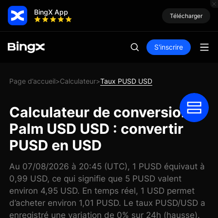
BingX App
Télécharger
S'inscrire
Page d’accueil
Calculateur
Taux PUSD USD
>
>
Calculateur de conversion
Palm USD USD : convertir
PUSD en USD
Au 07/08/2026 à 20:45 (UTC), 1 PUSD équivaut à
0,99 USD, ce qui signifie que 5 PUSD valent
environ 4,95 USD. En temps réel, 1 USD permet
d’acheter environ 1,01 PUSD. Le taux PUSD/USD a
enregistré une variation de 0% sur 24h (hausse).