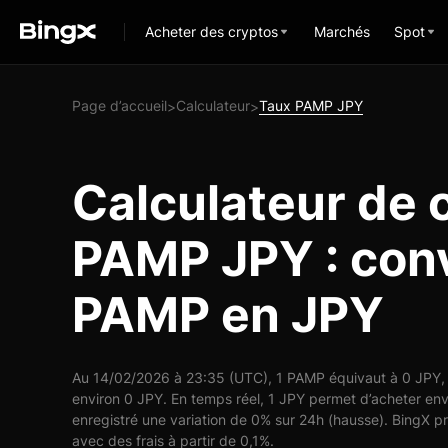
Acheter des cryptos
Marchés
Spot
Page d’accueil
Calculateur
Taux PAMP JPY
>
>
Calculateur de 
PAMP JPY : conv
PAMP en JPY
Au 14/02/2026 à 23:35 (UTC), 1 PAMP équivaut à 0 JPY, 
environ 0 JPY. En temps réel, 1 JPY permet d’acheter e
enregistré une variation de 0% sur 24h (hausse). BingX p
avec des frais à partir de 0,1%.