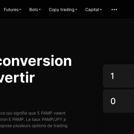
Futures
Bots
Copy trading
Capital
conversion
ertir
ce qui signifie que 5 PAMP valent
nviron E PAMP. Le taux PAMP/JPY a
ropose plusieurs options de trading