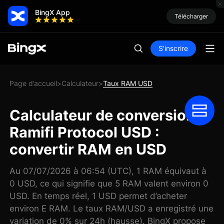
BingX App
Télécharger
S'inscrire
Page d’accueil
Calculateur
Taux RAM USD
>
>
Calculateur de conversion
Ramifi Protocol USD :
convertir RAM en USD
Au 07/07/2026 à 06:54 (UTC), 1 RAM équivaut à
0 USD, ce qui signifie que 5 RAM valent environ 0
USD. En temps réel, 1 USD permet d’acheter
environ E RAM. Le taux RAM/USD a enregistré une
variation de 0% sur 24h (hausse). BingX propose