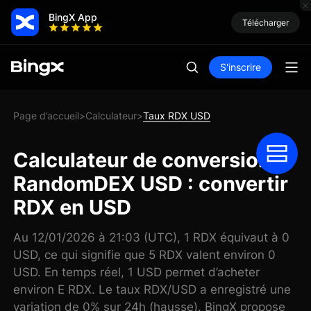
BingX App
Télécharger
S'inscrire
Page d’accueil
Calculateur
Taux RDX USD
>
>
Calculateur de conversion
RandomDEX USD : convertir
RDX en USD
Au 12/01/2026 à 21:03 (UTC), 1 RDX équivaut à 0
USD, ce qui signifie que 5 RDX valent environ 0
USD. En temps réel, 1 USD permet d’acheter
environ E RDX. Le taux RDX/USD a enregistré une
variation de 0% sur 24h (hausse). BingX propose