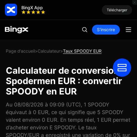
BingX App
Télécharger
S'inscrire
Page d’accueil
Calculateur
Taux SPOODY EUR
>
>
Calculateur de conversion
Spodermen EUR : convertir
SPOODY en EUR
Au 08/08/2026 à 09:09 (UTC), 1 SPOODY
équivaut à 0 EUR, ce qui signifie que 5 SPOODY
valent environ 0 EUR. En temps réel, 1 EUR permet
d’acheter environ E SPOODY. Le taux
SPOODY/EUR a enregistré une variation de 0% sur