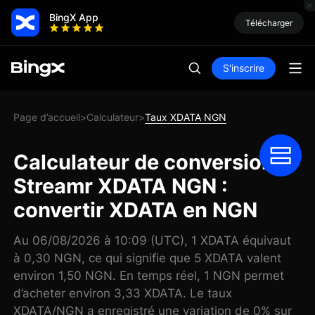
BingX App
Télécharger
S'inscrire
Page d’accueil
Calculateur
Taux XDATA NGN
>
>
Calculateur de conversion
Streamr XDATA NGN :
convertir XDATA en NGN
Au 06/08/2026 à 10:09 (UTC), 1 XDATA équivaut
à 0,30 NGN, ce qui signifie que 5 XDATA valent
environ 1,50 NGN. En temps réel, 1 NGN permet
d’acheter environ 3,33 XDATA. Le taux
XDATA/NGN a enregistré une variation de 0% sur