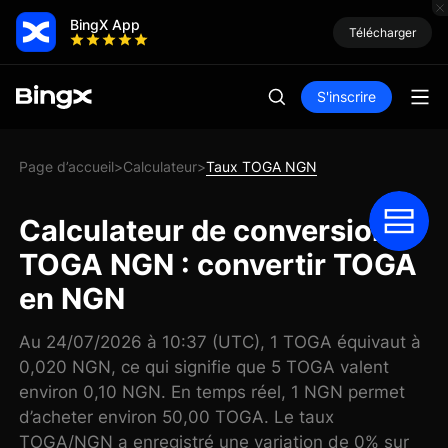
BingX App
Télécharger
S'inscrire
Page d’accueil
Calculateur
Taux TOGA NGN
>
>
Calculateur de conversion
TOGA NGN : convertir TOGA
en NGN
Au 24/07/2026 à 10:37 (UTC), 1 TOGA équivaut à
0,020 NGN, ce qui signifie que 5 TOGA valent
environ 0,10 NGN. En temps réel, 1 NGN permet
d’acheter environ 50,00 TOGA. Le taux
TOGA/NGN a enregistré une variation de 0% sur