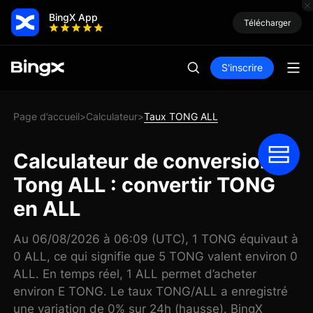
BingX App
Télécharger
S'inscrire
Page d’accueil
Calculateur
Taux TONG ALL
>
>
Calculateur de conversion
Tong ALL : convertir TONG
en ALL
Au 06/08/2026 à 06:09 (UTC), 1 TONG équivaut à
0 ALL, ce qui signifie que 5 TONG valent environ 0
ALL. En temps réel, 1 ALL permet d’acheter
environ E TONG. Le taux TONG/ALL a enregistré
une variation de 0% sur 24h (hausse). BingX