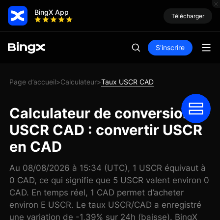
BingX App
Télécharger
S'inscrire
Page d’accueil
Calculateur
Taux USCR CAD
>
>
Calculateur de conversion
USCR CAD : convertir USCR
en CAD
Au 08/08/2026 à 15:34 (UTC), 1 USCR équivaut à
0 CAD, ce qui signifie que 5 USCR valent environ 0
CAD. En temps réel, 1 CAD permet d’acheter
environ E USCR. Le taux USCR/CAD a enregistré
une variation de -1,39% sur 24h (baisse). BingX