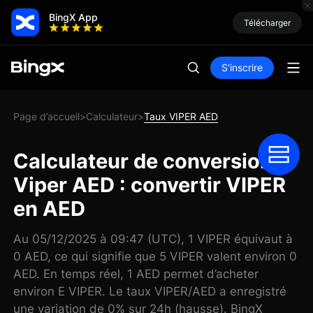
BingX App
Télécharger
S'inscrire
Page d’accueil
Calculateur
Taux VIPER AED
>
>
Calculateur de conversion
Viper AED : convertir VIPER
en AED
Au 05/12/2025 à 09:47 (UTC), 1 VIPER équivaut à
0 AED, ce qui signifie que 5 VIPER valent environ 0
AED. En temps réel, 1 AED permet d’acheter
environ E VIPER. Le taux VIPER/AED a enregistré
une variation de 0% sur 24h (hausse). BingX