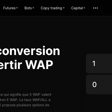
Futures
Bots
Copy trading
Capital
conversion
ertir WAP
 qui signifie que 5 WAP valent
viron E WAP. Le taux WAP/ALL a
X propose plusieurs options de