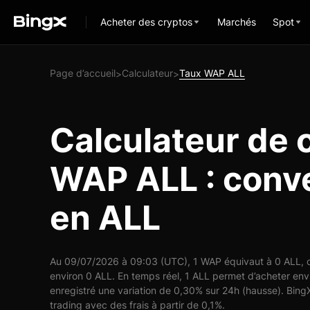
Acheter des cryptos
Marchés
Spot
Page d’accueil
Calculateur
Taux WAP ALL
>
>
Calculateur de 
WAP ALL : conv
en ALL
Au 09/07/2026 à 09:03 (UTC), 1 WAP équivaut à 0 ALL, ce
environ 0 ALL. En temps réel, 1 ALL permet d’acheter en
enregistré une variation de 0,30% sur 24h (hausse). Bing
trading avec des frais à partir de 0,1%.