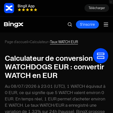
BingX App
Télécharger
S'inscrire
Page d’accueil
Calculateur
Taux WATCH EUR
>
>
Calculateur de conversion
WATCHDOGS EUR : convertir
WATCH en EUR
Au 08/07/2026 à 23:01 (UTC), 1 WATCH équivaut à
0 EUR, ce qui signifie que 5 WATCH valent environ 0
EUR. En temps réel, 1 EUR permet d’acheter environ
E WATCH. Le taux WATCH/EUR a enregistré une
variation de 1,33% sur 24h (hausse). BingX propose