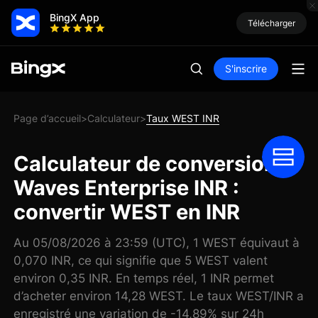
BingX App
Télécharger
S'inscrire
Page d’accueil
Calculateur
Taux WEST INR
>
>
Calculateur de conversion
Waves Enterprise INR :
convertir WEST en INR
Au 05/08/2026 à 23:59 (UTC), 1 WEST équivaut à
0,070 INR, ce qui signifie que 5 WEST valent
environ 0,35 INR. En temps réel, 1 INR permet
d’acheter environ 14,28 WEST. Le taux WEST/INR a
enregistré une variation de -14,89% sur 24h