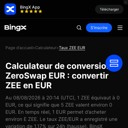
BingX App
Télécharger
S'inscrire
Page d’accueil
Calculateur
Taux ZEE EUR
>
>
Calculateur de conversion
ZeroSwap EUR : convertir
ZEE en EUR
Au 08/08/2026 à 20:14 (UTC), 1 ZEE équivaut à 0
EUR, ce qui signifie que 5 ZEE valent environ 0
EUR. En temps réel, 1 EUR permet d’acheter
environ E ZEE. Le taux ZEE/EUR a enregistré une
variation de 1,17% sur 24h (hausse). BingX