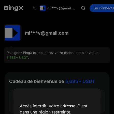
Se connecte
mi***v@gmail.com
mi***v@gmail.com
Rejoignez BingX et récupérez votre cadeau de bienvenue
5,685+ USDT
.
Cadeau de bienvenue de
5,685+ USDT
30 USDT
Récompense d'inscription max.
Accès interdit, votre adresse IP est
dans une région restreinte.