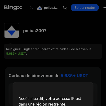
Se connecter
polius2007
polius2007
Rejoignez BingX et récupérez votre cadeau de bienvenue
5,685+ USDT
.
Cadeau de bienvenue de
5,685+ USDT
30 USDT
Récompense d'inscription max.
Accès interdit, votre adresse IP est
dans une région restreinte.