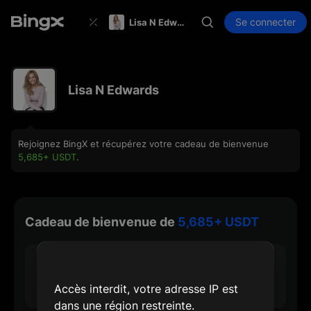
Se connecter
Lisa N Edwards
Lisa N Edwards
Rejoignez BingX et récupérez votre cadeau de bienvenue
5,685+ USDT
.
Cadeau de bienvenue de
5,685+ USDT
30 USDT
Récompense d'inscription max.
Accès interdit, votre adresse IP est
dans une région restreinte.