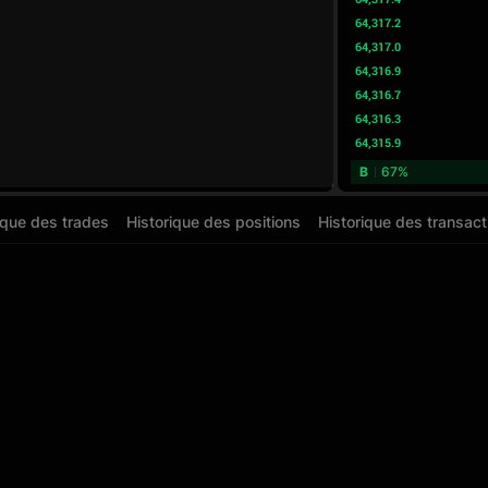
64,317.2
64,317.0
64,316.9
64,316.7
64,316.3
64,315.9
B
67%
ique des trades
Historique des positions
Historique des transact