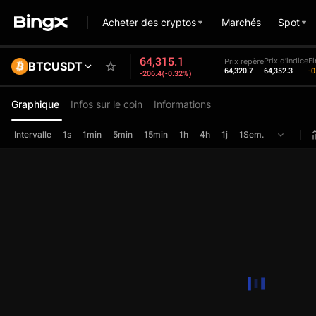
Acheter des cryptos
Marchés
Spot
64,315.1
Prix d’indice
F
Prix repère
BTCUSDT
64,320.7
64,352.3
-
-206.4(-0.32%)
Graphique
Infos sur le coin
Informations
Intervalle
1s
1min
5min
15min
1h
4h
1j
1Sem.