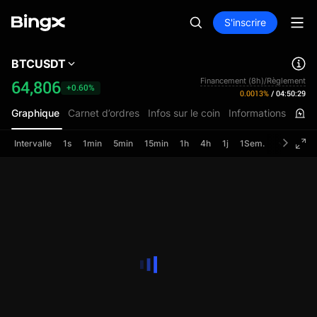
S'inscrire
BTCUSDT
Financement (8h)/Règlement
64,806
+0.60%
0.0013%
/
04:50:29
Graphique
Carnet d’ordres
Infos sur le coin
Informations
Intervalle
1s
1min
5min
15min
1h
4h
1j
1Sem.