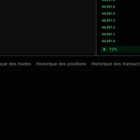
64,591.6
64,591.5
64,591.3
64,591.2
64,591.1
64,591.0
B
73%
ique des trades
Historique des positions
Historique des transact