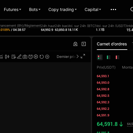
Futures
Bots
Copy trading
Capital
inancement (8h)/Règlement
24h haut
24h bas
Vol. sur 24h (BTC)
Vol. sur 24h (USDT)
Inté
64,992.9
63,850.8
18.11K
1.17B
15.
0.0109%
/
04:38:57
Carnet d’ordres
Dernier prix
TradingView
Prix(USDT)
Monta
64,593.1
64,593.0
64,592.8
64,592.5
64,592.3
64,592.2
64,591.9
64,591.8
64,
64,591.8