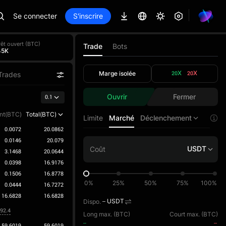
Se connecter
S'inscrire
rêt ouvert (BTC)
Trade
Bots
45K
Marge isolée
20X
20X
Trades
Ouvrir
Fermer
0.1
nt(BTC)
Total(BTC)
Limite
Marché
Déclenchement
0.0072
20.0862
0.0146
20.079
USDT
3.1468
20.0644
0.0398
16.9176
0.1506
16.8778
0%
25%
50%
75%
100%
0.0444
16.7272
16.6828
16.6828
Dispo.
--
USDT
592.4
Long max. (
BTC
)
Court max. (
BTC
)
--
--
59.6019
59.6019