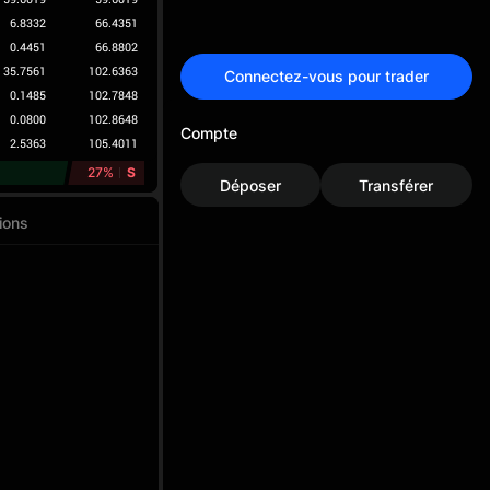
6.8332
66.4351
0.4451
66.8802
35.7561
102.6363
Connectez-vous pour trader
0.1485
102.7848
0.0800
102.8648
Compte
2.5363
105.4011
27%
S
Déposer
Transférer
ions