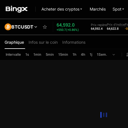
Acheter des cryptos
Marchés
Spot
64,592.0
Prix d’indice
F
Prix repère
BTCUSDT
64,592.4
64,622.8
-
+550.7(+0.86%)
Graphique
Infos sur le coin
Informations
Intervalle
1s
1min
5min
15min
1h
4h
1j
1Sem.