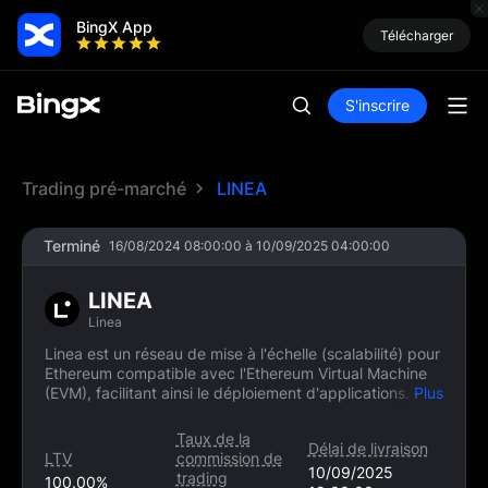
BingX App
Télécharger
S'inscrire
Trading pré-marché
LINEA
Terminé
16/08/2024 08:00:00 à 10/09/2025 04:00:00
LINEA
Linea
Linea est un réseau de mise à l'échelle (scalabilité) pour
Ethereum compatible avec l'Ethereum Virtual Machine
(EVM), facilitant ainsi le déploiement d'applications
Plus
existantes et la création de nouvelles applications qui
seraient autrement trop coûteuses sur le mainnet
Taux de la
Délai de livraison
(réseau principal). Il permet à la communauté d'utiliser
LTV
commission de
des applications décentralisées (dApps) à des coûts
10/09/2025
trading
100.00%