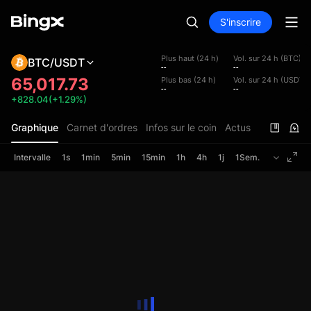
S'inscrire
Plus haut (24 h)
Vol. sur 24 h (BTC)
BTC/USDT
--
--
65,017.73
Plus bas (24 h)
Vol. sur 24 h (USDT)
--
--
+828.04(+1.29%)
Graphique
Carnet d'ordres
Infos sur le coin
Actus
Intervalle
1s
1min
5min
15min
1h
4h
1j
1Sem.