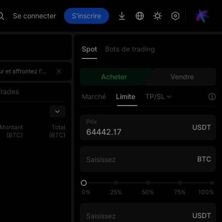
Se connecter
S'inscrire
Spot
Bots de trading
vement 100 000 USDT. Participez une seule fois et bénéficiez de récompenses doublées !Inscrivez-vous dès maintenant,
vement 100 000 USDT. Participez une seule fois et bénéficiez de récompenses doublées !Inscrivez-vous dès maintenant,
Acheter
Vendre
vement 100 000 USDT. Participez une seule fois et bénéficiez de récompenses doublées !Inscrivez-vous dès maintenant,
Trades
Marché
Limite
TP/SL
Prix
USDT
Montant
Total
(BTC)
(BTC)
BTC
0%
25%
50%
75%
100%
USDT