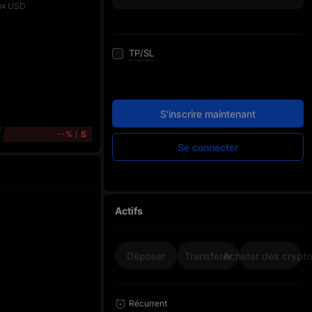
USD
84
TP/SL
S'inscrire maintenant
--%
S
Se connecter
Actifs
Déposer
Transférer
Acheter des crypt
Récurrent