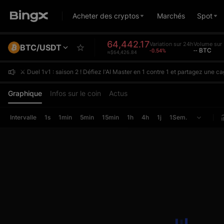
Acheter des cryptos
Marchés
Spot
64,442.17
Variation sur 24h
Volume sur
BTC/USDT
-0.54%
-- BTC
≈$64,426.84
⚔️ Duel 1v1 : saison 2 ! Défiez l'AI Master en 1 contre 1 et partagez une
⚔️ Duel 1v1 : saison 2 ! Défiez l'AI Master en 1 contre 1 et partagez une
⚔️ Duel 1v1 : saison 2 ! Défiez l'AI Master en 1 contre 1 et partagez une
Graphique
Infos sur le coin
Actus
Intervalle
1s
1min
5min
15min
1h
4h
1j
1Sem.