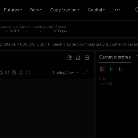
Futures
Bots
Copy trading
Capital
Réseaux
 24h
Vol. sur 24h
24h Haut
Bas 24h
-- USDT
--
--
BTC (2)
 cagnotte de 4 000 000 USDT !
Bénéficiez de 5 combats gratuits contre l’IA par jour et affrontez l’IA en fonction de votre ROI réel. Gagnez pour remporter des points et grimper dans le classement quotidien. La récompense pour la première place quotidienne peut atteindre 10 000 USDT. Chaque trade en Futures compte également pour le concours de volume de trading, où le vainqueur de chaque phase remporte exclusi
 cagnotte de 4 000 000 USDT !
Bénéficiez de 5 combats gratuits contre l’IA par jour et affrontez l’IA en fonction de votre ROI réel. Gagnez pour remporter des points et grimper dans le classement quotidien. La récompense pour la première place quotidienne peut atteindre 10 000 USDT. Chaque trade en Futures compte également pour le concours de volume de trading, où le vainqueur de chaque phase remporte exclusi
 cagnotte de 4 000 000 USDT !
Bénéficiez de 5 combats gratuits contre l’IA par jour et affrontez l’IA en fonction de votre ROI réel. Gagnez pour remporter des points et grimper dans le classement quotidien. La récompense pour la première place quotidienne peut atteindre 10 000 USDT. Chaque trade en Futures compte également pour le concours de volume de trading, où le vainqueur de chaque phase remporte exclusi
Carnet d'ordres
TradingView
Prix
(USDT)