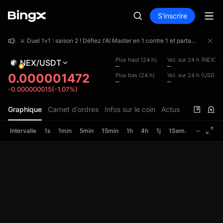
S'inscrire
⚔️ Duel 1v1 : saison 2 ! Défiez l'AI Master en 1 contre 1 et partagez une cagnotte de 4 000 000 USDT !
⚔️ Duel 1v1 : saison 2 ! Défiez l'AI Master en 1 contre 1 et partagez une cagnotte de 4 000 000 USDT !
⚔️ Duel 1v1 : saison 2 ! Défiez l'AI Master en 1 contre 1 et partagez une cagnotte de 4 000 000 USDT !
Plus haut (24 h)
Vol. sur 24 h (NEX)
NEX/USDT
--
--
0.000001472
Plus bas (24 h)
Vol. sur 24 h (USDT)
--
--
-0.000000015(-1.07%)
Graphique
Carnet d'ordres
Infos sur le coin
Actus
Intervalle
1s
1min
5min
15min
1h
4h
1j
1Sem.