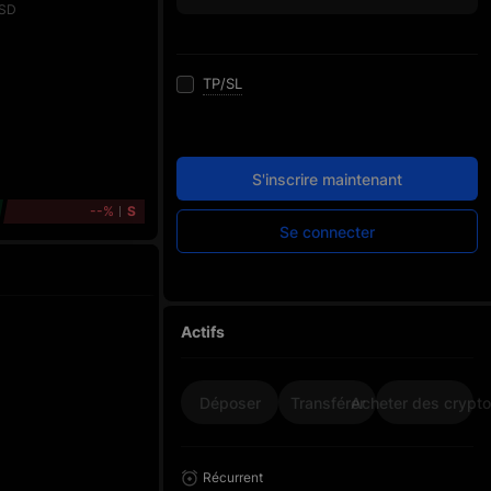
SD
TP/SL
S'inscrire maintenant
--%
S
Se connecter
Actifs
Déposer
Transférer
Acheter des crypt
Récurrent