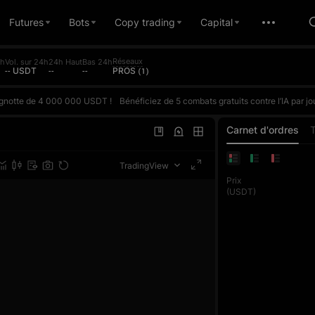
Futures
Bots
Copy trading
Capital
Réseaux
4h
Vol. sur 24h
24h Haut
Bas 24h
-- USDT
--
--
PROS (1)
 cagnotte de 4 000 000 USDT !
Bénéficiez de 5 combats gratuits contre l’IA par jour et affrontez l’IA en fonction de votre ROI réel. Gagnez pour remporter des points et grimper dans le classement quotidien. La récompense pour la première place quotidienne peut atteindre 10 000 USDT. Chaque trade en Futures compte également pour le concours de volume de trading, où le vainqueur de chaque phase remporte exclusi
 cagnotte de 4 000 000 USDT !
Bénéficiez de 5 combats gratuits contre l’IA par jour et affrontez l’IA en fonction de votre ROI réel. Gagnez pour remporter des points et grimper dans le classement quotidien. La récompense pour la première place quotidienne peut atteindre 10 000 USDT. Chaque trade en Futures compte également pour le concours de volume de trading, où le vainqueur de chaque phase remporte exclusi
 cagnotte de 4 000 000 USDT !
Bénéficiez de 5 combats gratuits contre l’IA par jour et affrontez l’IA en fonction de votre ROI réel. Gagnez pour remporter des points et grimper dans le classement quotidien. La récompense pour la première place quotidienne peut atteindre 10 000 USDT. Chaque trade en Futures compte également pour le concours de volume de trading, où le vainqueur de chaque phase remporte exclusi
Carnet d'ordres
TradingView
Prix
(USDT)