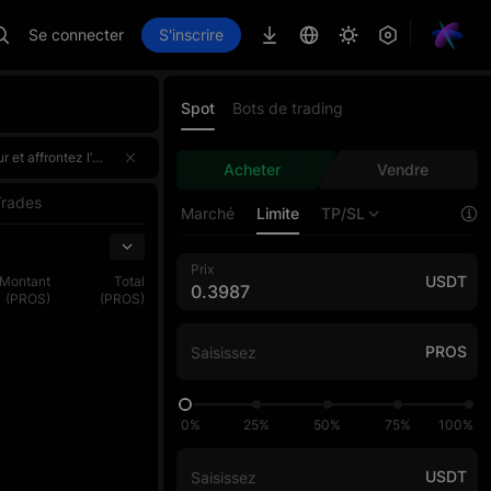
Se connecter
S'inscrire
Spot
Bots de trading
vement 100 000 USDT. Participez une seule fois et bénéficiez de récompenses doublées !Inscrivez-vous dès maintenant,
vement 100 000 USDT. Participez une seule fois et bénéficiez de récompenses doublées !Inscrivez-vous dès maintenant,
Acheter
Vendre
vement 100 000 USDT. Participez une seule fois et bénéficiez de récompenses doublées !Inscrivez-vous dès maintenant,
Trades
Marché
Limite
TP/SL
Prix
USDT
Montant
Total
(PROS)
(PROS)
PROS
0%
25%
50%
75%
100%
USDT