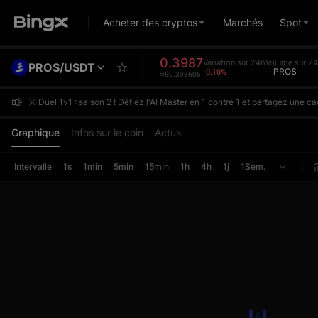
Acheter des cryptos
Marchés
Spot
0.3987
Variation sur 24h
Volume sur 2
PROS/USDT
-0.10%
-- PROS
≈$0.398605
⚔️ Duel 1v1 : saison 2 ! Défiez l'AI Master en 1 contre 1 et partagez une
⚔️ Duel 1v1 : saison 2 ! Défiez l'AI Master en 1 contre 1 et partagez une
⚔️ Duel 1v1 : saison 2 ! Défiez l'AI Master en 1 contre 1 et partagez une
Graphique
Infos sur le coin
Actus
Intervalle
1s
1min
5min
15min
1h
4h
1j
1Sem.