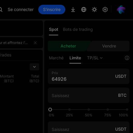
Se connecter
S'inscrire
Spot
Bots de trading
vement 100 000 USDT. Participez une seule fois et bénéficiez de récompenses doublées !Inscrivez-vous dès maintenant,
vement 100 000 USDT. Participez une seule fois et bénéficiez de récompenses doublées !Inscrivez-vous dès maintenant,
Acheter
Vendre
vement 100 000 USDT. Participez une seule fois et bénéficiez de récompenses doublées !Inscrivez-vous dès maintenant,
Trades
Marché
Limite
TP/SL
Prix
USDT
Montant
Total
(BTC)
(BTC)
BTC
0%
25%
50%
75%
100%
USDT