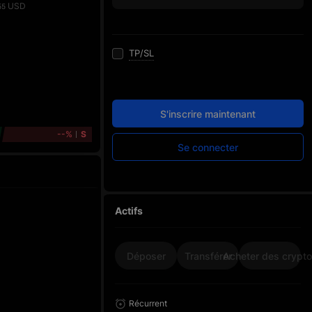
USD
55
TP/SL
S'inscrire maintenant
--%
S
Se connecter
Actifs
Déposer
Transférer
Acheter des crypt
Récurrent