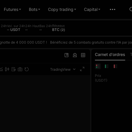
Futures
Bots
Copy trading
Capital
Réseaux
r 24h
Vol. sur 24h
24h Haut
Bas 24h
-- USDT
--
--
BTC (2)
 cagnotte de 4 000 000 USDT !
Bénéficiez de 5 combats gratuits contre l’IA par jour et affrontez l’IA en fonction de votre ROI réel. Gagnez pour remporter des points et grimper dans le classement quotidien. La récompense pour la première place quotidienne peut atteindre 10 000 USDT. Chaque trade en Futures compte également pour le concours de volume de trading, où le vainqueur de chaque phase remporte exclusi
 cagnotte de 4 000 000 USDT !
Bénéficiez de 5 combats gratuits contre l’IA par jour et affrontez l’IA en fonction de votre ROI réel. Gagnez pour remporter des points et grimper dans le classement quotidien. La récompense pour la première place quotidienne peut atteindre 10 000 USDT. Chaque trade en Futures compte également pour le concours de volume de trading, où le vainqueur de chaque phase remporte exclusi
 cagnotte de 4 000 000 USDT !
Bénéficiez de 5 combats gratuits contre l’IA par jour et affrontez l’IA en fonction de votre ROI réel. Gagnez pour remporter des points et grimper dans le classement quotidien. La récompense pour la première place quotidienne peut atteindre 10 000 USDT. Chaque trade en Futures compte également pour le concours de volume de trading, où le vainqueur de chaque phase remporte exclusi
Carnet d'ordres
TradingView
Prix
(USDT)