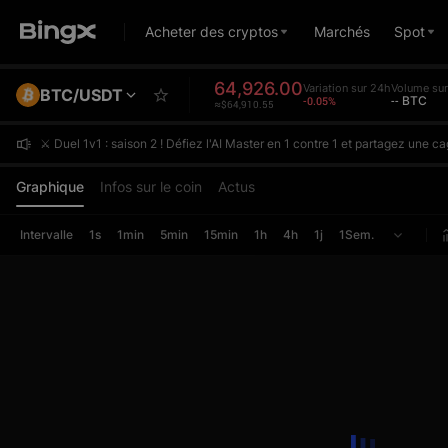
Acheter des cryptos
Marchés
Spot
64,926.00
Variation sur 24h
Volume su
BTC/USDT
-0.05%
-- BTC
≈$64,910.55
⚔️ Duel 1v1 : saison 2 ! Défiez l'AI Master en 1 contre 1 et partagez une
⚔️ Duel 1v1 : saison 2 ! Défiez l'AI Master en 1 contre 1 et partagez une
⚔️ Duel 1v1 : saison 2 ! Défiez l'AI Master en 1 contre 1 et partagez une
Graphique
Infos sur le coin
Actus
Intervalle
1s
1min
5min
15min
1h
4h
1j
1Sem.