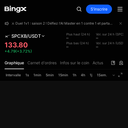
S'inscrire
⚔️ Duel 1v1 : saison 2 ! Défiez l'AI Master en 1 contre 1 et partagez une cagnotte de 4 000 000 USDT !
⚔️ Duel 1v1 : saison 2 ! Défiez l'AI Master en 1 contre 1 et partagez une cagnotte de 4 000 000 USDT !
⚔️ Duel 1v1 : saison 2 ! Défiez l'AI Master en 1 contre 1 et partagez une cagnotte de 4 000 000 USDT !
Plus haut (24 h)
Vol. sur 24 h (SPCXB)
SPCXB/USDT
--
--
133.80
Plus bas (24 h)
Vol. sur 24 h (USDT)
--
--
+4.79(+3.72%)
Graphique
Carnet d'ordres
Infos sur le coin
Actus
Intervalle
1s
1min
5min
15min
1h
4h
1j
1Sem.