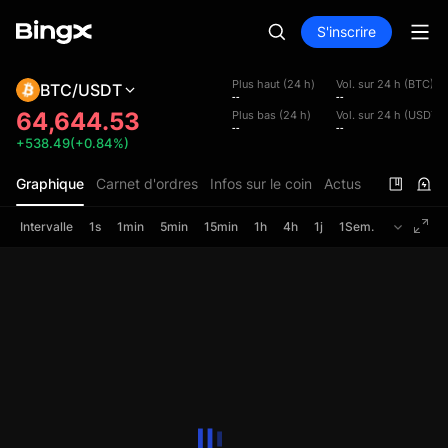
S'inscrire
Plus haut (24 h)
Vol. sur 24 h (BTC)
BTC/USDT
--
--
64,644.53
Plus bas (24 h)
Vol. sur 24 h (USDT)
--
--
+538.49(+0.84%)
Graphique
Carnet d'ordres
Infos sur le coin
Actus
Intervalle
1s
1min
5min
15min
1h
4h
1j
1Sem.