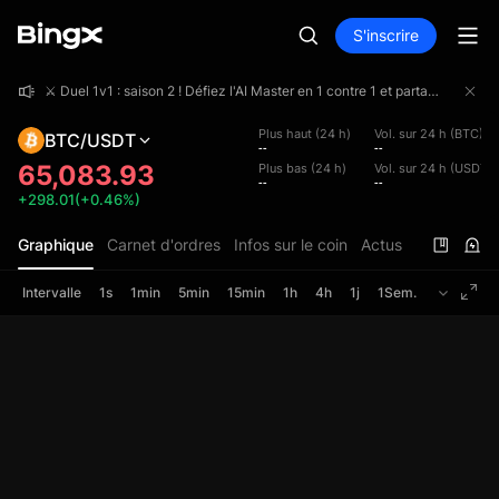
S'inscrire
⚔️ Duel 1v1 : saison 2 ! Défiez l'AI Master en 1 contre 1 et partagez une cagnotte de 4 000 000 USDT !
⚔️ Duel 1v1 : saison 2 ! Défiez l'AI Master en 1 contre 1 et partagez une cagnotte de 4 000 000 USDT !
⚔️ Duel 1v1 : saison 2 ! Défiez l'AI Master en 1 contre 1 et partagez une cagnotte de 4 000 000 USDT !
Plus haut (24 h)
Vol. sur 24 h (BTC)
BTC/USDT
--
--
65,083.93
Plus bas (24 h)
Vol. sur 24 h (USDT)
--
--
+298.01(+0.46%)
Graphique
Carnet d'ordres
Infos sur le coin
Actus
Intervalle
1s
1min
5min
15min
1h
4h
1j
1Sem.