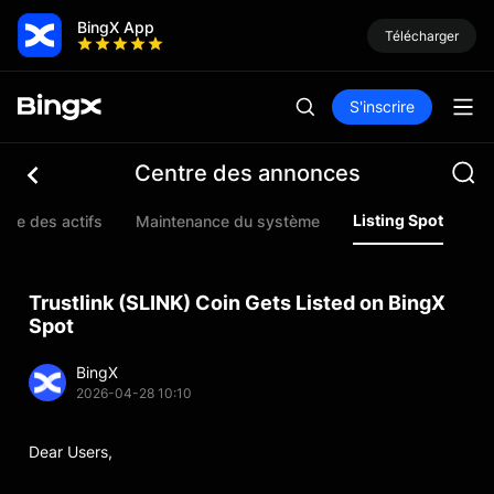
BingX App
Télécharger
S'inscrire
Centre des annonces
Listing Spot
nce des actifs
Maintenance du système
Li
Trustlink (SLINK) Coin Gets Listed on BingX
Spot
BingX
2026-04-28 10:10
Dear Users,