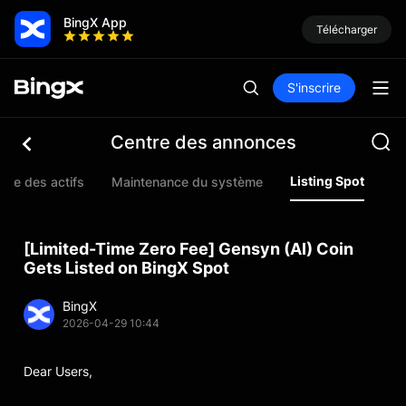
BingX App
Télécharger
S'inscrire
Centre des annonces
Listing Spot
nce des actifs
Maintenance du système
Li
[Limited-Time Zero Fee] Gensyn (AI) Coin
Gets Listed on BingX Spot
BingX
2026-04-29 10:44
Dear Users,