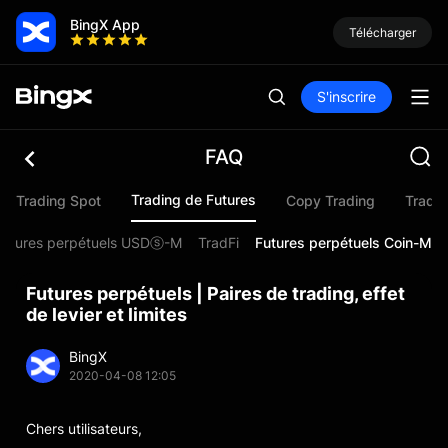
BingX App
Télécharger
S'inscrire
FAQ
Trading de Futures
Trading Spot
Copy Trading
Trading
Futures perpétuels USDⓢ-M
TradFi
Futures perpétuels Coin-M
Futures perpétuels | Paires de trading, effet
de levier et limites
BingX
2020-04-08 12:05
Chers utilisateurs,