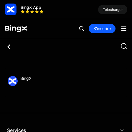
BingX App
Télécharger
S'inscrire
BingX
Services