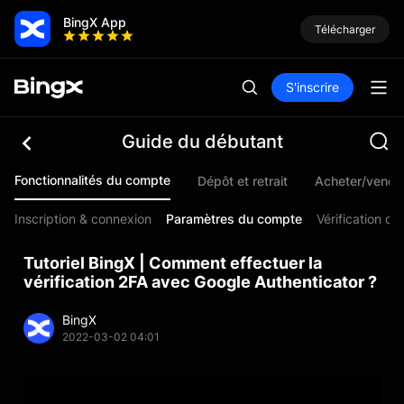
BingX App
Télécharger
S'inscrire
Guide du débutant
Fonctionnalités du compte
Dépôt et retrait
Acheter/vendr
Inscription & connexion
Paramètres du compte
Vérification d'i
Tutoriel BingX | Comment effectuer la
vérification 2FA avec Google Authenticator ?
BingX
2022-03-02 04:01