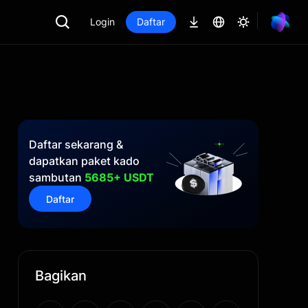
Login
Daftar
Daftar sekarang &
dapatkan paket kado
sambutan
5685+ USDT
Daftar
Bagikan