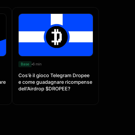
Base
6 min
Cos'è il gioco Telegram Dropee
are
e come guadagnare ricompense
dell'Airdrop $DROPEE?