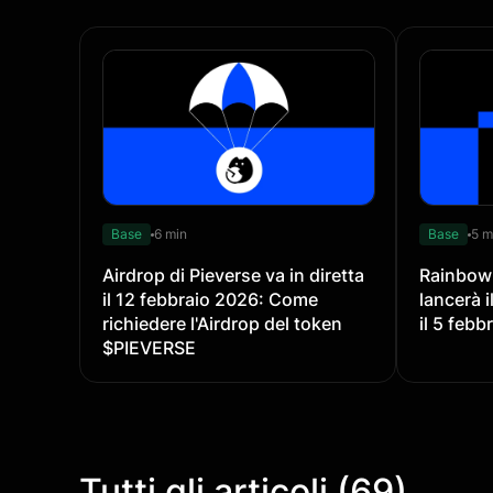
Base
6 min
Base
5 m
Airdrop di Pieverse va in diretta
Rainbow
il 12 febbraio 2026: Come
lancerà 
richiedere l'Airdrop del token
il 5 febb
$PIEVERSE
Tutti gli articoli (69)