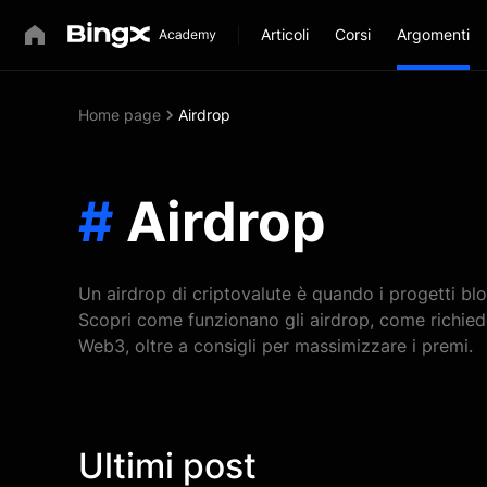
Articoli
Corsi
Argomenti
Home page
Airdrop
#
Airdrop
Un airdrop di criptovalute è quando i progetti bl
Scopri come funzionano gli airdrop, come richieder
Web3, oltre a consigli per massimizzare i premi.
Ultimi post