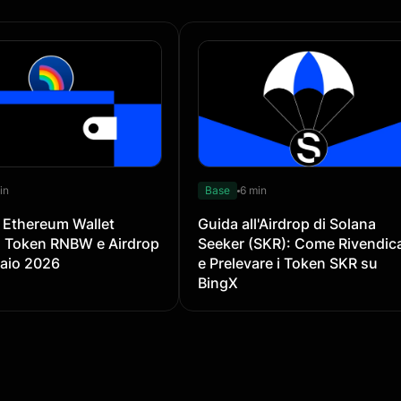
in
Base
6 min
 Ethereum Wallet
Guida all'Airdrop di Solana
il Token RNBW e Airdrop
Seeker (SKR): Come Rivendic
raio 2026
e Prelevare i Token SKR su
BingX