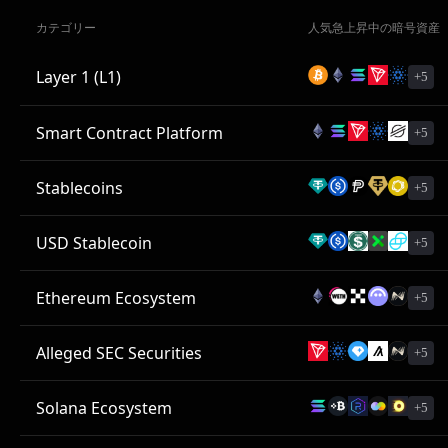
カテゴリー
人気急上昇中の暗号資産
Layer 1 (L1)
+5
Smart Contract Platform
+5
Stablecoins
+5
USD Stablecoin
+5
Ethereum Ecosystem
+5
Alleged SEC Securities
+5
Solana Ecosystem
+5