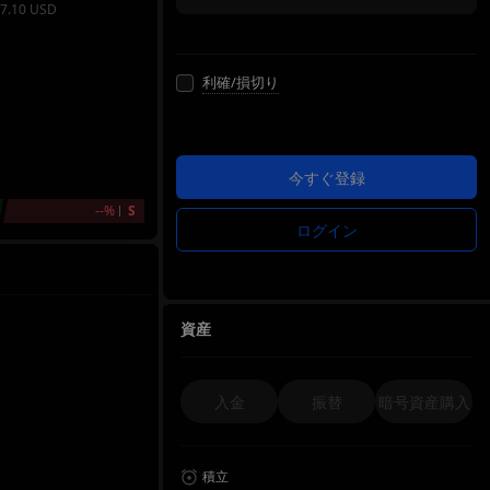
7.10
USD
利確/損切り
今すぐ登録
--%
S
ログイン
資産
入金
振替
暗号資産購入
積立