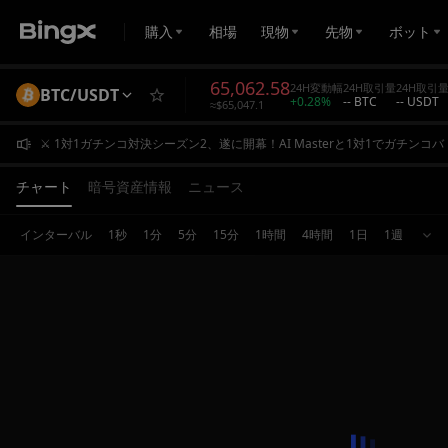
購入
相場
現物
先物
ボット
65,062.58
24H変動幅
24H取引量
24H取引
BTC/USDT
+0.28%
-- BTC
-- USDT
≈$65,047.1
⚔️ 1対1ガチンコ対決シーズン2、遂に開幕！AI Masterと1対1でガチンコバ
⚔️ 1対1ガチンコ対決シーズン2、遂に開幕！AI Masterと1対1でガチンコバ
⚔️ 1対1ガチンコ対決シーズン2、遂に開幕！AI Masterと1対1でガチンコバ
チャート
暗号資産情報
ニュース
インターバル
1秒
1分
5分
15分
1時間
4時間
1日
1週