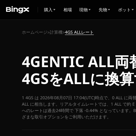
購入
相場
現物
先物
ボット
ホームページ
計算機
4GS ALLレート
>
>
4GENTIC ALL
4GSをALLに換
1 4GS は 2026年08月07日 17:04(UTC)時点で、0 ALL
ALL に相当します。リアルタイムレートでは、1 ALL で約 E 
へのレートは過去24時間で 下落 -0.44% となっています。Bi
ざまな取引オプションをご利用いただけます。