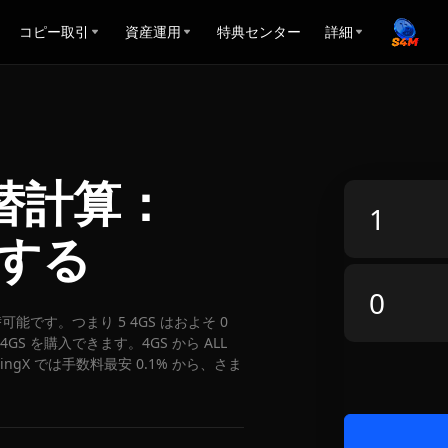
コピー取引
資産運用
特典センター
詳細
両替計算：
算する
 に両替可能です。つまり 5 4GS はおよそ 0
4GS を購入できます。4GS から ALL
ngX では手数料最安 0.1% から、さま