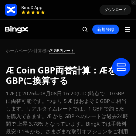
BingX App
ダウンロード
新規登録
ホームページ
計算機
Æ GBPレート
>
>
Æ Coin GBP両替計算：Æを
GBPに換算する
1 Æ は 2026年08月08日 16:20(UTC)時点で、0 GBP
に両替可能です。つまり 5 Æ はおよそ 0 GBP に相当
します。リアルタイムレートでは、1 GBP で約 E Æ
を購入できます。Æ から GBP へのレートは過去24時
間で 上昇 3.78% となっています。BingX では手数料
最安 0.1% から、さまざまな取引オプションをご利用