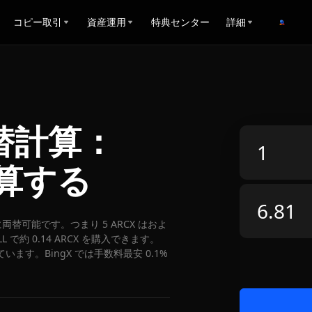
コピー取引
資産運用
特典センター
詳細
L両替計算：
換算する
ALL に両替可能です。つまり 5 ARCX はおよ
 で約 0.14 ARCX を購入できます。
ています。BingX では手数料最安 0.1%