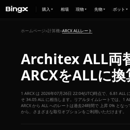
購入
相場
現物
先物
ボット
ホームページ
計算機
ARCX ALLレート
>
>
Architex AL
ARCXをALLに
1 ARCX は 2026年07月26日 22:04(UTC)時点で、6.81 
そ 34.05 ALL に相当します。リアルタイムレートでは、1 ALL
ARCX から ALL へのレートは過去24時間で 上昇 0% となっ
から、さまざまな取引オプションをご利用いただけます。