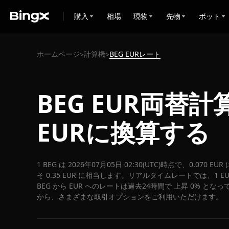
購入
相場
現物
先物
ボット
ホームページ
計算機
BEG EURレート
>
>
BEG EUR両替計
EURに換算する
1 BEG は 2026年07月05日 02:30(UTC)時点で、0.070
そ 0.35 EUR に相当します。リアルタイムレートでは、1 EUR
BEG から EUR へのレートは過去24時間で 上昇 0% となっ
から、さまざまな取引オプションをご利用いただけます。