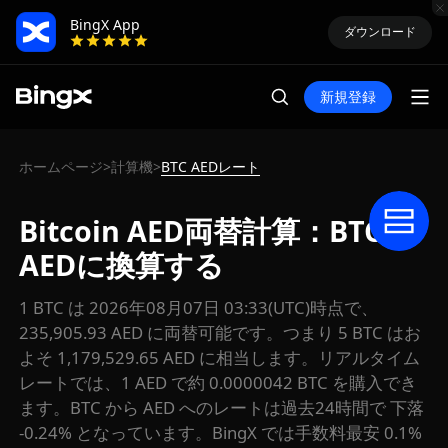
BingX App
ダウンロード
新規登録
ホームページ
計算機
BTC AEDレート
>
>
Bitcoin AED両替計算：BTCを
AEDに換算する
1 BTC は 2026年08月07日 03:33(UTC)時点で、
235,905.93 AED に両替可能です。つまり 5 BTC はお
よそ 1,179,529.65 AED に相当します。リアルタイム
レートでは、1 AED で約 0.0000042 BTC を購入でき
ます。BTC から AED へのレートは過去24時間で 下落
-0.24% となっています。BingX では手数料最安 0.1%