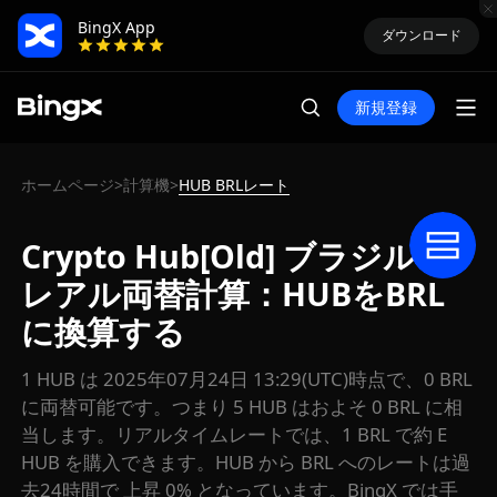
BingX App
ダウンロード
新規登録
ホームページ
計算機
HUB BRLレート
>
>
Crypto Hub[Old] ブラジル・
レアル両替計算：HUBをBRL
に換算する
1 HUB は 2025年07月24日 13:29(UTC)時点で、0 BRL
に両替可能です。つまり 5 HUB はおよそ 0 BRL に相
当します。リアルタイムレートでは、1 BRL で約 E
HUB を購入できます。HUB から BRL へのレートは過
去24時間で 上昇 0% となっています。BingX では手