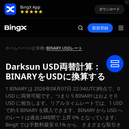
BingX App
ダウンロード
新規登録
ホームページ
計算機
BINARY USDレート
>
>
Darksun USD両替計算：
BINARYをUSDに換算する
1 BINARY は 2026年08月07日 22:34(UTC)時点で、0
USD に両替可能です。つまり 5 BINARY はおよそ 0
USD に相当します。リアルタイムレートでは、1 USD
で約 E BINARY を購入できます。BINARY から USD へ
のレートは過去24時間で 上昇 0% となっています。
BingX では手数料最安 0.1% から、さまざまな取引オ