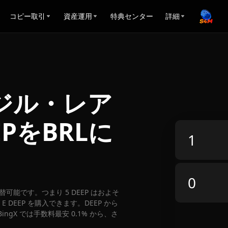
コピー取引
資産運用
特典センター
詳細
ブラジル・レア
PをBRLに
L に両替可能です。つまり 5 DEEP はおよそ
E DEEP を購入できます。DEEP から
ngX では手数料最安 0.1% から、さ