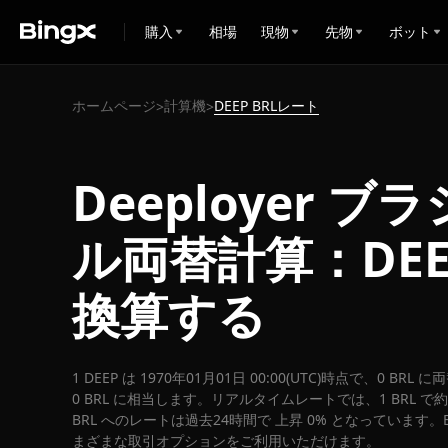
購入
相場
現物
先物
ボット
ホームページ
計算機
DEEP BRLレート
>
>
Deeployer 
ル両替計算：DEE
換算する
1 DEEP は 1970年01月01日 00:00(UTC)時点で、0 BR
0 BRL に相当します。リアルタイムレートでは、1 BRL で約 
BRL へのレートは過去24時間で 上昇 0% となっています。Bi
まざまな取引オプションをご利用いただけます。